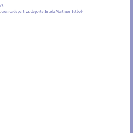
iva
s
,
crónica deportiva
,
deporte
,
Estela Martínez
,
futbol-