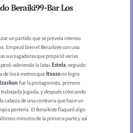
ido Beraiki99-Bar Los
ar un partido que se preveía intenso
gos. Empezó bien el Beraiki99 con una
as sus jugadoras que propició varias
pezó «abriendo la lata»
Estela
, seguido
ura de los 6 metros que
Itxaso
no logra
Izaskun
fue la protagonista, primero
 trabajada jugada, y después colocando
la cabeza de una contraria que hace un
opia portería. El Beraiki99 flaqueó algo
últimos minutos de la primera parte y así