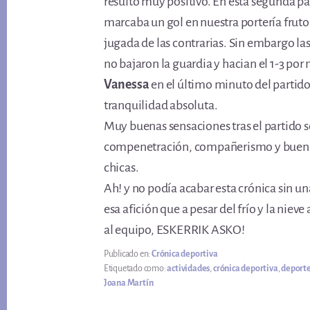
resultó muy positivo. En esta segunda pa
marcaba un gol en nuestra portería frut
jugada de las contrarias. Sin embargo la
no bajaron la guardia y hacian el 1-3 po
Vanessa
en el último minuto del partido
tranquilidad absoluta.
Muy buenas sensaciones tras el partido 
compenetración, compañerismo y buen r
chicas.
Ah! y no podía acabar esta crónica sin u
esa afición que a pesar del frío y la niev
al equipo, ESKERRIK ASKO!
Publicado en:
Crónica deportiva
Etiquetado como:
actividades
,
crónica deportiva
,
deport
Joana Martín