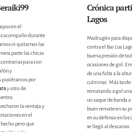
eraiki99
Crónica part
Lagos
ipos en el
 nos acompaño durante
Madrugón para disput
arnos ni quitarnos las
contra el Bar Los La
imera parte las chicas
buena presión de tod
 contrarias para con
ocasiones de gol. Em
alón y
de una falta a la alt
s pusiéramos por
culminar. Más tarde
ura
y otro de
rematando a gol una
uentro.
un saque de banda a 
vecharon la ventaja y
buen remate en su pr
rotaciones en el
en su defensa en los 
a hecho pero que
se llegó al descanso.