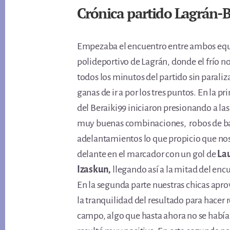
Crónica partido Lagrán-B
Empezaba el encuentro entre ambos equ
polideportivo de Lagrán, donde el frío
todos los minutos del partido sin paraliz
ganas de ir a por los tres puntos. En la pr
del Beraiki99 iniciaron presionando a las
muy buenas combinaciones, robos de b
adelantamientos lo que propicio que no
delante en el marcador con un gol de
La
Izaskun,
llegando así a la mitad del enc
En la segunda parte nuestras chicas apro
la tranquilidad del resultado para hacer 
campo, algo que hasta ahora no se habí