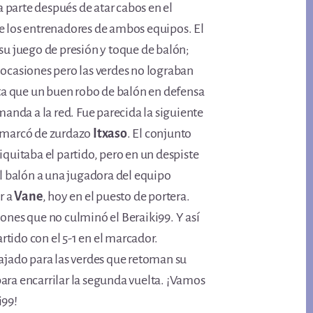
parte después de atar cabos en el
e los entrenadores de ambos equipos. El
 su juego de presión y toque de balón;
 ocasiones pero las verdes no lograban
asta que un buen robo de balón en defensa
manda a la red. Fue parecida la siguiente
z marcó de zurdazo
Itxaso
. El conjunto
iquitaba el partido, pero en un despiste
el balón a una jugadora del equipo
r a
Vane
, hoy en el puesto de portera.
iones que no culminó el Beraiki99. Y así
partido con el 5-1 en el marcador.
bajado para las verdes que retoman su
ara encarrilar la segunda vuelta. ¡Vamos
i99!