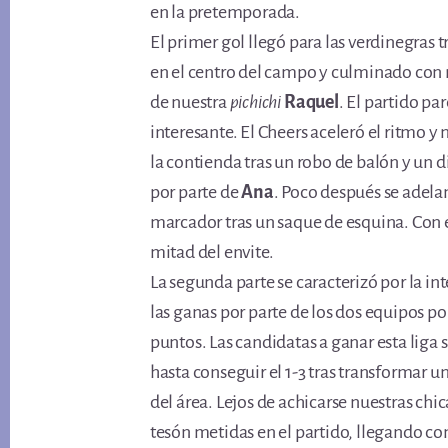
en la pretemporada.
El primer gol llegó para las verdinegras 
en el centro del campo y culminado con 
de nuestra
pichichi
Raquel
. El partido pa
interesante. El Cheers aceleró el ritmo y
la contienda tras un robo de balón y un d
por parte de
Ana
. Poco después se adela
marcador tras un saque de esquina. Con el
mitad del envite.
La segunda parte se caracterizó por la in
las ganas por parte de los dos equipos por
puntos. Las candidatas a ganar esta liga
hasta conseguir el 1-3 tras transformar un
del área. Lejos de achicarse nuestras chi
tesón metidas en el partido, llegando con