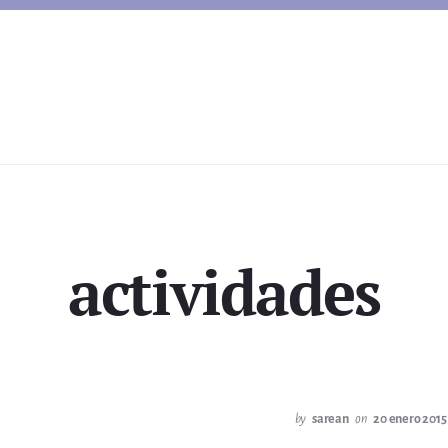
actividades
by
sarean
on
20 enero 2015