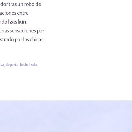
ador tras un robo de
aciones entre
ando
Izaskun
.
enas sensaciones por
trado por las chicas
iva
,
deporte
,
futbol-sala