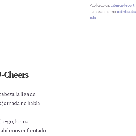
Publicado en:
Crónica deport
Etiquetado como:
actividade
sala
9-Cheers
abeza la liga de
a jornada no había
juego, lo cual
 habíamos enfrentado