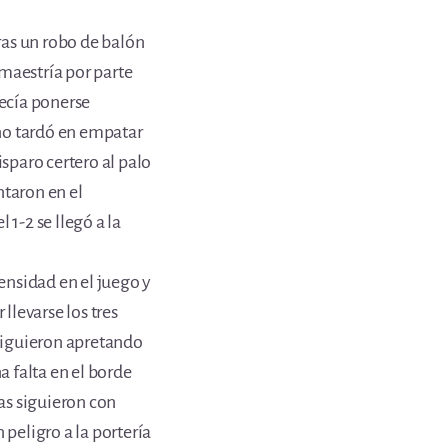
tras un robo de balón
maestría por parte
recía ponerse
 no tardó en empatar
isparo certero al palo
ntaron en el
 1-2 se llegó a la
tensidad en el juego y
 llevarse los tres
 siguieron apretando
a falta en el borde
cas siguieron con
 peligro a la portería