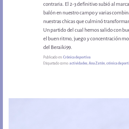
contraria. El 2-3 definitivo subió al marc
balón en nuestro campo y varias combin
nuestras chicas que culminó transform
Un partido del cual hemos salido con bu
el buen ritmo, juego y concentración mos
del Beraiki99.
Publicado en:
Crónica deportiva
Etiquetado como:
actividades
,
Ana Zatón
,
crónica deport