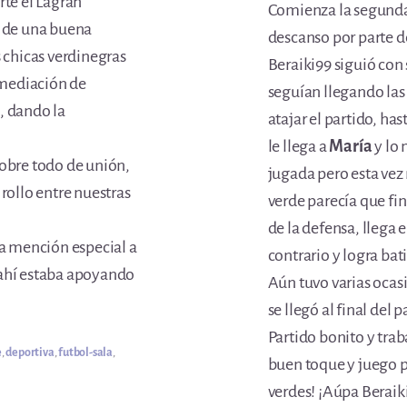
rte el Lagrán
Comienza la segunda 
o de una buena
descanso por parte d
s chicas verdinegras
Beraiki99 siguió con
r mediación de
seguían llegando las
, dando la
atajar el partido, h
le llega a
María
y lo 
sobre todo de unión,
jugada pero esta ve
ollo entre nuestras
verde parecía que fin
de la defensa, llega 
na mención especial a
contrario y logra bati
e ahí estaba apoyando
Aún tuvo varias ocas
se llegó al final del 
Partido bonito y tra
e
,
deportiva
,
futbol-sala
,
buen toque y juego p
verdes! ¡Aúpa Beraik