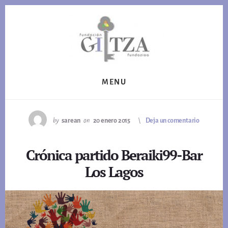
Skip
to
content
MENU
by
sarean
on
20 enero 2015
Deja un comentario
Crónica partido Beraiki99-Bar
Los Lagos