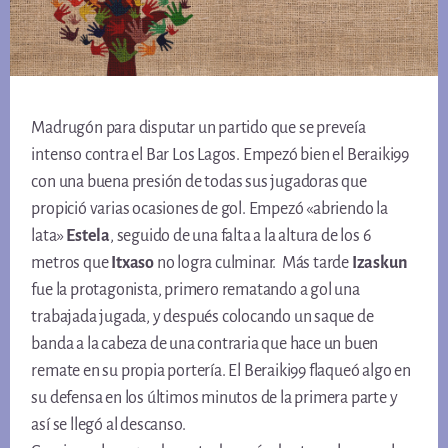
Madrugón para disputar un partido que se preveía
intenso contra el Bar Los Lagos. Empezó bien el Beraiki99
con una buena presión de todas sus jugadoras que
propició varias ocasiones de gol. Empezó «abriendo la
lata»
Estela
, seguido de una falta a la altura de los 6
metros que
Itxaso
no logra culminar. Más tarde
Izaskun
fue la protagonista, primero rematando a gol una
trabajada jugada, y después colocando un saque de
banda a la cabeza de una contraria que hace un buen
remate en su propia portería. El Beraiki99 flaqueó algo en
su defensa en los últimos minutos de la primera parte y
así se llegó al descanso.