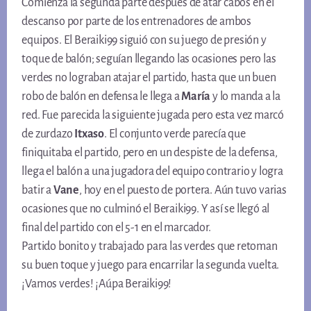
Comienza la segunda parte después de atar cabos en el
descanso por parte de los entrenadores de ambos
equipos. El Beraiki99 siguió con su juego de presión y
toque de balón; seguían llegando las ocasiones pero las
verdes no lograban atajar el partido, hasta que un buen
robo de balón en defensa le llega a
María
y lo manda a la
red. Fue parecida la siguiente jugada pero esta vez marcó
de zurdazo
Itxaso
. El conjunto verde parecía que
finiquitaba el partido, pero en un despiste de la defensa,
llega el balón a una jugadora del equipo contrario y logra
batir a
Vane
, hoy en el puesto de portera. Aún tuvo varias
ocasiones que no culminó el Beraiki99. Y así se llegó al
final del partido con el 5-1 en el marcador.
Partido bonito y trabajado para las verdes que retoman
su buen toque y juego para encarrilar la segunda vuelta.
¡Vamos verdes! ¡Aúpa Beraiki99!