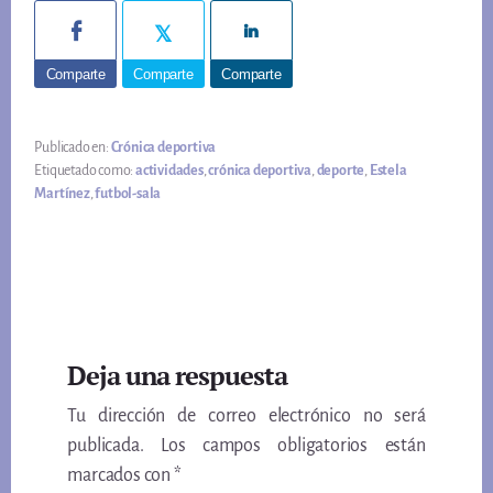
Comparte
Comparte
Comparte
Publicado en:
Crónica deportiva
Etiquetado como:
actividades
,
crónica deportiva
,
deporte
,
Estela
Martínez
,
futbol-sala
Interacciones
Deja una respuesta
con
Tu dirección de correo electrónico no será
los
publicada.
Los campos obligatorios están
lectores
marcados con
*